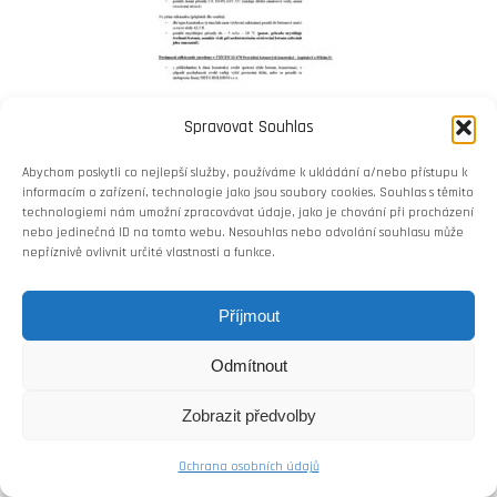
Spravovat Souhlas
Abychom poskytli co nejlepší služby, používáme k ukládání a/nebo přístupu k
informacím o zařízení, technologie jako jsou soubory cookies. Souhlas s těmito
Copyright © Weiron Dynamics, s.r.o. |
Tvorba webových stránek
a
SEO
technologiemi nám umožní zpracovávat údaje, jako je chování při procházení
nebo jedinečná ID na tomto webu. Nesouhlas nebo odvolání souhlasu může
nepříznivě ovlivnit určité vlastnosti a funkce.
Příjmout
Odmítnout
Zobrazit předvolby
Ochrana osobních údajů