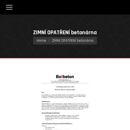
ZIMNÍ OPATŘENÍ betonárna
You are here:
Home
ZIMNÍ OPATŘENÍ betonárna