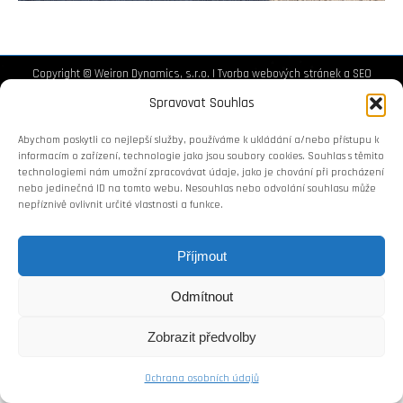
Copyright © Weiron Dynamics, s.r.o. |
Tvorba webových stránek
a
SEO
Spravovat Souhlas
Abychom poskytli co nejlepší služby, používáme k ukládání a/nebo přístupu k
informacím o zařízení, technologie jako jsou soubory cookies. Souhlas s těmito
technologiemi nám umožní zpracovávat údaje, jako je chování při procházení
nebo jedinečná ID na tomto webu. Nesouhlas nebo odvolání souhlasu může
nepříznivě ovlivnit určité vlastnosti a funkce.
Příjmout
Odmítnout
Zobrazit předvolby
Ochrana osobních údajů