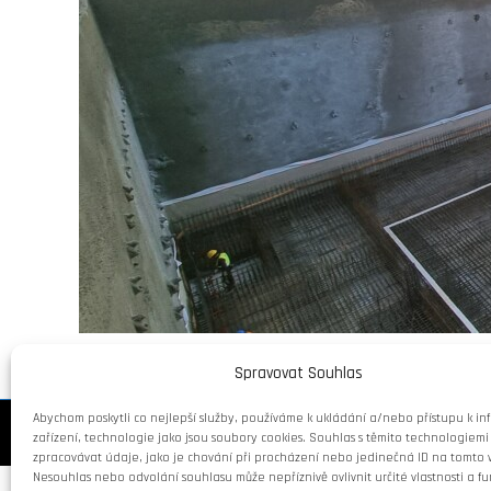
Spravovat Souhlas
Abychom poskytli co nejlepší služby, používáme k ukládání a/nebo přístupu k in
Copyright © Weiron Dynamics, s.r.o. |
Tvorba webových stránek
a
SEO
zařízení, technologie jako jsou soubory cookies. Souhlas s těmito technologie
zpracovávat údaje, jako je chování při procházení nebo jedinečná ID na tomto
Nesouhlas nebo odvolání souhlasu může nepříznivě ovlivnit určité vlastnosti a fu