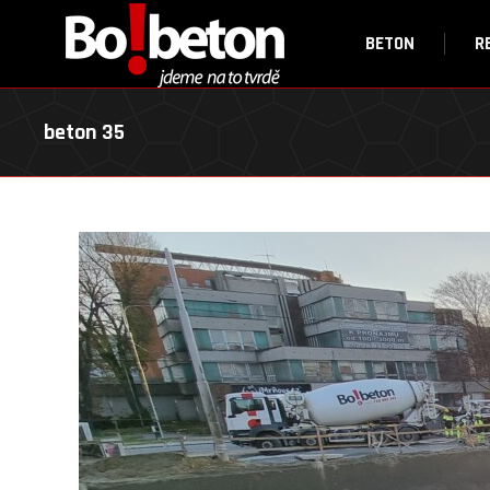
BETON
R
beton 35