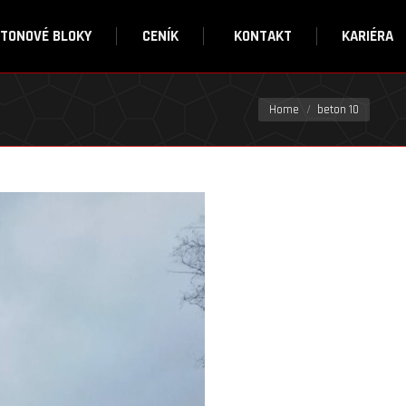
ETONOVÉ BLOKY
CENÍK
KONTAKT
KARIÉRA
You are here:
Home
beton 10