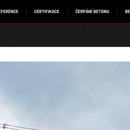
EFERENCE
CERTIFIKACE
ČERPÁNÍ BETONU
B