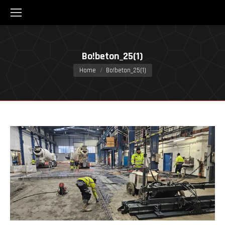
Bo!beton_25(1)
You are here:
Home
Bo!beton_25(1)