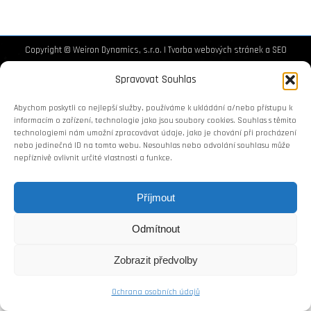
Copyright © Weiron Dynamics, s.r.o. |
Tvorba webových stránek
a
SEO
Spravovat Souhlas
Abychom poskytli co nejlepší služby, používáme k ukládání a/nebo přístupu k
informacím o zařízení, technologie jako jsou soubory cookies. Souhlas s těmito
technologiemi nám umožní zpracovávat údaje, jako je chování při procházení
nebo jedinečná ID na tomto webu. Nesouhlas nebo odvolání souhlasu může
nepříznivě ovlivnit určité vlastnosti a funkce.
Příjmout
Odmítnout
Zobrazit předvolby
Ochrana osobních údajů