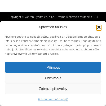
Copyright © Weiron Dynamics, s.r.o. |
Tvorba webových stránek
a
SEO
Spravovat Souhlas
Abychom poskytli co nejlepší služby, používáme k ukládání a/nebo přístupu k
informacím o zařízení, technologie jako jsou soubory cookies. Souhlas s těmito
technologiemi nám umožní zpracovávat údaje, jako je chování při procházení
nebo jedinečná ID na tomto webu. Nesouhlas nebo odvolání souhlasu může
nepříznivě ovlivnit určité vlastnosti a funkce.
Příjmout
Odmítnout
Zobrazit předvolby
Ochrana osobních údajů