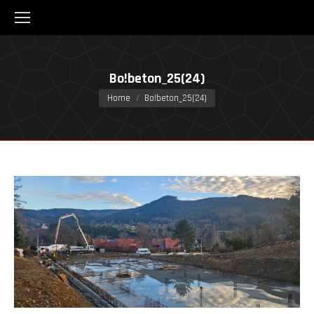
Bo!beton_25(24)
You are here:
Home
Bo!beton_25(24)