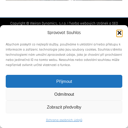
Copyright © Weiron Dynamics, s.r.o. |
Tvorba webových stránek
a
SEO
Spravovat Souhlas
Abychom poskytli co nejlepší služby, používáme k ukládání a/nebo přístupu k
informacím o zařízení, technologie jako jsou soubory cookies. Souhlas s těmito
technologiemi nám umožní zpracovávat údaje, jako je chování při procházení
nebo jedinečná ID na tomto webu. Nesouhlas nebo odvolání souhlasu může
nepříznivě ovlivnit určité vlastnosti a funkce.
Příjmout
Odmítnout
Zobrazit předvolby
Ochrana osobních údajů