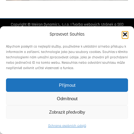
Copyright © Weiron Dynamics, s.r.o. |
Tvorba webových stránek
a
SEO
Spravovat Souhlas
Abychom poskytli co nejlepší služby, používáme k ukládání a/nebo přístupu k
informacím o zařízení, technologie jako jsou soubory cookies. Souhlas s těmito
technologiemi nám umožní zpracovávat údaje, jako je chování při procházení
nebo jedinečná ID na tomto webu. Nesouhlas nebo odvolání souhlasu může
nepříznivě ovlivnit určité vlastnosti a funkce.
Příjmout
Odmítnout
Zobrazit předvolby
Ochrana osobních údajů