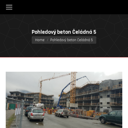
Pohledový beton Čeládná 5
You are here:
Home
Pohledový beton Čeládná 5