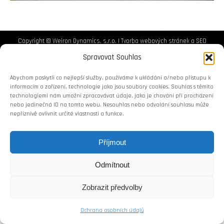
Copyright © Weiron Dynamics, s.r.o. |
Tvorba webových stránek
a
SEO
Spravovat Souhlas
Abychom poskytli co nejlepší služby, používáme k ukládání a/nebo přístupu k
informacím o zařízení, technologie jako jsou soubory cookies. Souhlas s těmito
technologiemi nám umožní zpracovávat údaje, jako je chování při procházení
nebo jedinečná ID na tomto webu. Nesouhlas nebo odvolání souhlasu může
nepříznivě ovlivnit určité vlastnosti a funkce.
Příjmout
Odmítnout
Zobrazit předvolby
Ochrana osobních údajů