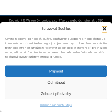
Copyright © Weiron Dynamics, s.r.o. |
Tvorba webových stránek
a
SEO
Spravovat Souhlas
Abychom poskytli co nejlepší služby, používáme k ukládání a/nebo přístupu k
informacím o zařízení, technologie jako jsou soubory cookies. Souhlas s těmito
technologiemi nám umožní zpracovávat údaje, jako je chování při procházení
nebo jedinečná ID na tomto webu. Nesouhlas nebo odvolání souhlasu může
nepříznivě ovlivnit určité vlastnosti a funkce.
Příjmout
Odmítnout
Zobrazit předvolby
Ochrana osobních údajů