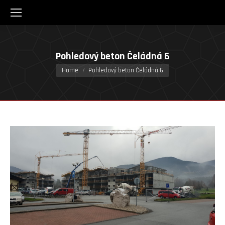
Pohledový beton Čeládná 6
You are here:
Home
Pohledový beton Čeládná 6